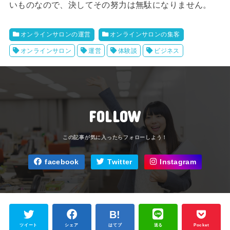
いものなので、決してその努力は無駄になりません。
オンラインサロンの運営
オンラインサロンの集客
オンラインサロン
運営
体験談
ビジネス
FOLLOW
facebook
Twitter
Instagram
ツイート
シェア
はてブ
送る
Pocket