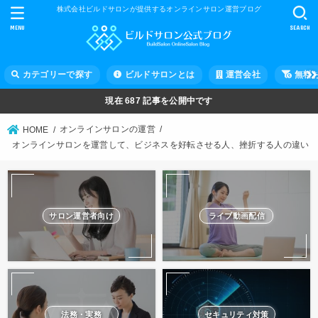
株式会社ビルドサロンが提供するオンラインサロン運営ブログ
MENU
SEARCH
カテゴリーで探す
ビルドサロンとは
運営会社
無料
現在
687
記事を公開中です
オンラインサロンの運営
HOME
オンラインサロンを運営して、ビジネスを好転させる人、挫折する人の違い
サロン運営者向け
ライブ動画配信
法務・実務
セキュリティ対策