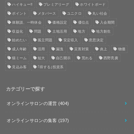
ハイキュー!!
プレミアリーグ
ホワイトボード
ポイント
メタバース
ユニクロ
丸い社会
体験談、一時休会
価格設定
優位点
入会期間
収益化
問題
土地活用
地方
地方創生
始めたい
孤立問題
安定収入
意思決定
成人年齢
活用
漏洩
災害対策
炎上
物価
猫ミーム
短大
自己開示
荒れる
西野亮廣
見込み客
｢得する｣投資系
カテゴリーで探す
オンラインサロンの運営
(404)
オンラインサロンの集客
(197)