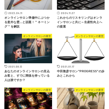
2023.04.11
2024.11.27
オンラインサロン準備中にぶつか
これからのリスキリングはオンラ
る意外な壁…と話題！ ” ネーミン
インサロンと共に～生産性向上へ
グ ” を解説
の提案
オンラインサロンの運営
オンラインサロンの運営
2021.08.13
2021.01.17
あなたのオンラインサロンの見込
中田敦彦サロン”PROGRESS”の歩
み客と、すでに関係を持っている
みとこれから
人は誰ですか？
オンラインサロンの運営
オンラインサロンの運営