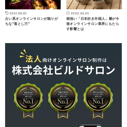
2021.08.03
2022.06.25
占い系オンラインサロンが陥りが
根強い「日本好き外国人」層が今
ちな”落とし穴”
後オンラインサロン業界にもたら
す影響とは