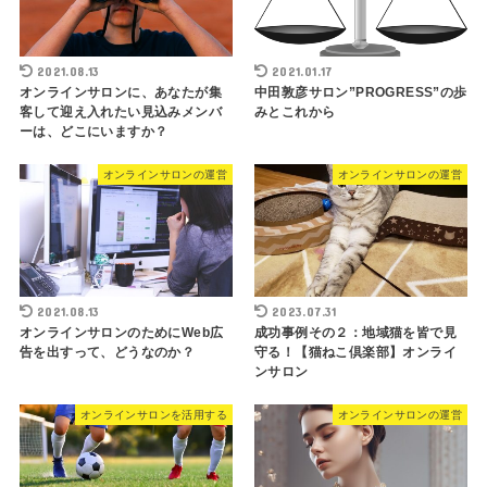
2021.08.13
2021.01.17
オンラインサロンに、あなたが集
中田敦彦サロン”PROGRESS”の歩
客して迎え入れたい見込みメンバ
みとこれから
ーは、どこにいますか？
オンラインサロンの運営
オンラインサロンの運営
2021.08.13
2023.07.31
オンラインサロンのためにWeb広
成功事例その２：地域猫を皆で見
告を出すって、どうなのか？
守る！【猫ねこ倶楽部】オンライ
ンサロン
オンラインサロンを活用する
オンラインサロンの運営