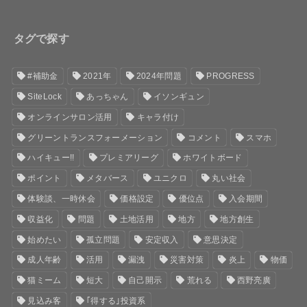
タグで探す
#補助金
2021年
2024年問題
PROGRESS
SiteLock
あっちゃん
イソンギュン
オンラインサロン活用
キャラ付け
グリーントランスフォーメーション
コメント
スマホ
ハイキュー!!
プレミアリーグ
ホワイトボード
ポイント
メタバース
ユニクロ
丸い社会
体験談、一時休会
価格設定
優位点
入会期間
収益化
問題
土地活用
地方
地方創生
始めたい
孤立問題
安定収入
意思決定
成人年齢
活用
漏洩
災害対策
炎上
物価
猫ミーム
短大
自己開示
荒れる
西野亮廣
見込み客
｢得する｣投資系