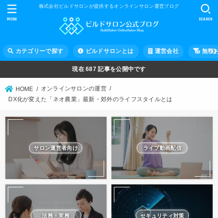
株式会社ビルドサロンが提供するオンラインサロン運営ブログ
MENU
SEARCH
カテゴリーで探す
ビルドサロンとは
運営会社
無料
現在
687
記事を公開中です
オンラインサロンの運営
HOME
DX化が変えた「ネオ農業」最新・郊外のライフスタイルとは
サロン運営者向け
ライブ動画配信
法務・実務
セキュリティ対策