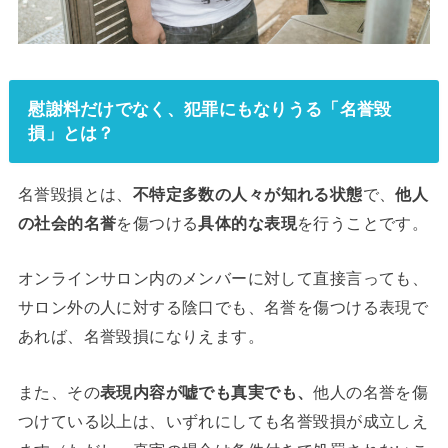
慰謝料だけでなく、犯罪にもなりうる「名誉毀
損」とは？
名誉毀損とは、
不特定多数の人々が知れる状態
で、
他人
の社会的名誉
を傷つける
具体的な表現
を行うことです。
オンラインサロン内のメンバーに対して直接言っても、
サロン外の人に対する陰口でも、名誉を傷つける表現で
あれば、名誉毀損になりえます。
また、その
表現内容が嘘でも真実でも、
他人の名誉を傷
つけている以上は、いずれにしても名誉毀損が成立しえ