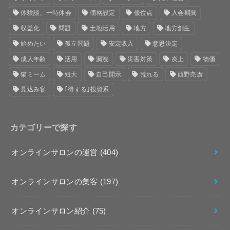
体験談、一時休会
価格設定
優位点
入会期間
収益化
問題
土地活用
地方
地方創生
始めたい
孤立問題
安定収入
意思決定
成人年齢
活用
漏洩
災害対策
炎上
物価
猫ミーム
短大
自己開示
荒れる
西野亮廣
見込み客
｢得する｣投資系
カテゴリーで探す
オンラインサロンの運営
(404)
オンラインサロンの集客
(197)
オンラインサロン紹介
(75)