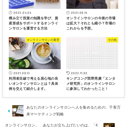
2023.04.26
2021.08.14
積み立て投資の知識を学び、資
オンラインサロンの今後の市場
産形成をサポートするオンライ
は拡大？それとも縮小？市場の
ンサロンを運営する方法
これからを予想。
オンラインサロンの運営
その他
2021.08.13
2023.11.02
利用者目線で考える居心地の良
キングコング西野亮廣「エンタ
いオンラインサロンとは？具体
メ研究所」のオンラインサロン
例を交えて紹介します。
に参加してわかったこと！
あなたのオンラインサロンへ人を集めるための、千客万
来マーケティング戦略
オンラインサロン、 あなたが立ち上げたいのは、「4