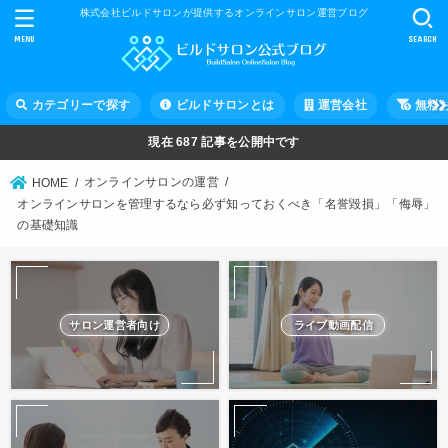
株式会社ビルドサロンが提供するオンラインサロン運営ブログ
MENU
SEARCH
カテゴリーで探す
ビルドサロンとは
運営会社
無料
現在
687
記事を公開中です
オンラインサロンの運営
HOME
オンラインサロンを管理するなら必ず知っておくべき「名誉毀損」「侮辱」
の基礎知識
サロン運営者向け
ライブ動画配信