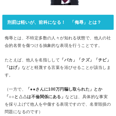
刑罰は軽いが、前科になる！ 「侮辱」とは？
侮辱とは、不特定多数の人々が知れる状態で、他人の社
会的名誉を傷つける抽象的な表現を行うことです。
たとえば、他人を名指しして
「バカ」「クズ」「チビ」
「はげ」
などと軽蔑する言葉を浴びせることが該当しま
す。
（一方で、
「●●さんに100万円騙し取られた」とか
「○○と△△は不倫関係にある」
などは、具体的な事実
を採り上げて他人を中傷する表現ですので、名誉毀損の
問題になるのです）