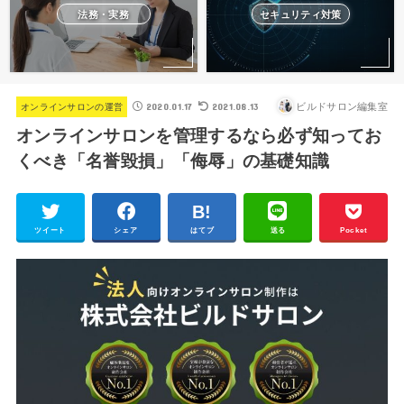
法務・実務
セキュリティ対策
2020.01.17
2021.08.13
ビルドサロン編集室
オンラインサロンの運営
オンラインサロンを管理するなら必ず知ってお
くべき「名誉毀損」「侮辱」の基礎知識
ツイート
シェア
はてブ
送る
Pocket