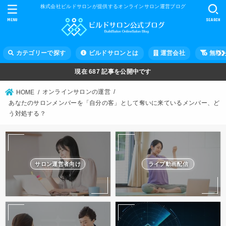
株式会社ビルドサロンが提供するオンラインサロン運営ブログ
MENU
SEARCH
カテゴリーで探す
ビルドサロンとは
運営会社
無料
現在
687
記事を公開中です
オンラインサロンの運営
HOME
あなたのサロンメンバーを「自分の客」として奪いに来ているメンバー、ど
う対処する？
サロン運営者向け
ライブ動画配信