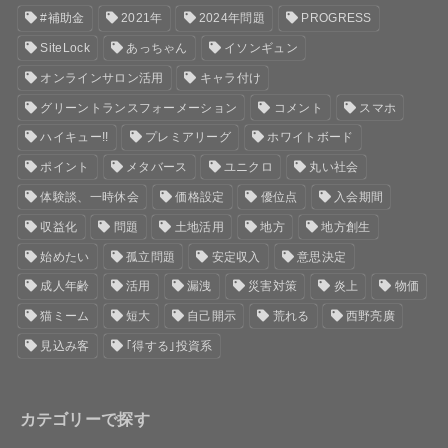
#補助金
2021年
2024年問題
PROGRESS
SiteLock
あっちゃん
イソンギュン
オンラインサロン活用
キャラ付け
グリーントランスフォーメーション
コメント
スマホ
ハイキュー!!
プレミアリーグ
ホワイトボード
ポイント
メタバース
ユニクロ
丸い社会
体験談、一時休会
価格設定
優位点
入会期間
収益化
問題
土地活用
地方
地方創生
始めたい
孤立問題
安定収入
意思決定
成人年齢
活用
漏洩
災害対策
炎上
物価
猫ミーム
短大
自己開示
荒れる
西野亮廣
見込み客
｢得する｣投資系
カテゴリーで探す