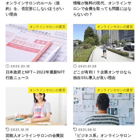
オンラインサロンのルール（規
情報が無料の現代、オンラインサ
約）を、否定形にしないほうがい
ロンで会費を取っても問題にはな
い理由
らないの？
オンラインサロンの運営
オンラインサロンの運営
2022.03.10
2021.01.28
日本政府とNFT～2022年最新NFT
どこが有利！？企業オンサロなら
行政ニュース
独自SSL導入が良い理由
オンラインサロンの運営
オンラインサロンの運営
2023.10.19
2021.08.13
芸能人オンラインサロンの会費設
「ビジネス系」オンラインサロン