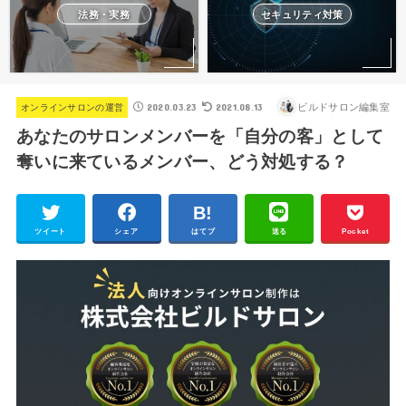
法務・実務
セキュリティ対策
2020.03.23
2021.08.13
ビルドサロン編集室
オンラインサロンの運営
あなたのサロンメンバーを「自分の客」として
奪いに来ているメンバー、どう対処する？
ツイート
シェア
はてブ
送る
Pocket