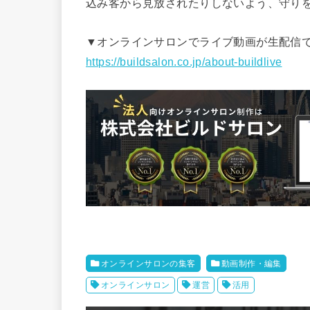
込み客から見放されたりしないよう、守り
▼オンラインサロンでライブ動画が生配信できる “
https://buildsalon.co.jp/about-buildlive
オンラインサロンの集客
動画制作・編集
オンラインサロン
運営
活用