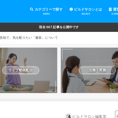
カテゴリーで探す
ビルドサロンとは
運
HOME
ABOUT
COM
オンラインサロンの運営
オンラインサロンの集客
オンラインサロンの紹介
オンラインサロンの活用
法務・実務
ライブ動画配信
動画制作・編集
セキュリティ対策
Facebook運営
会費設定
オンラインサロンの開設準備
道具・機材紹介と解説
NFT
現在
687
記事を公開中です
告知で、気を配りたい「服装」について
ライブ動画配信
法務・実務
ビルドサロン編集室