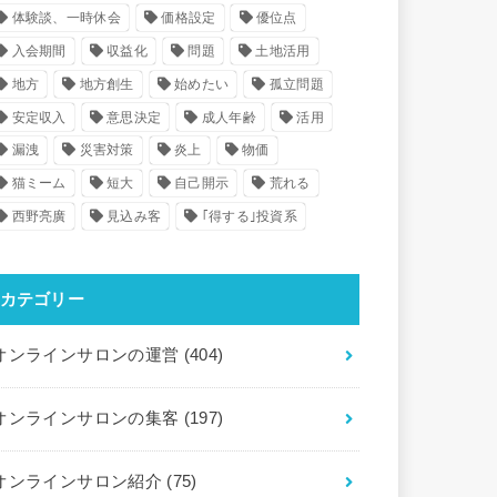
体験談、一時休会
価格設定
優位点
入会期間
収益化
問題
土地活用
地方
地方創生
始めたい
孤立問題
安定収入
意思決定
成人年齢
活用
漏洩
災害対策
炎上
物価
猫ミーム
短大
自己開示
荒れる
西野亮廣
見込み客
｢得する｣投資系
カテゴリー
オンラインサロンの運営
(404)
オンラインサロンの集客
(197)
オンラインサロン紹介
(75)