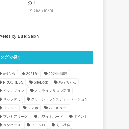
の１
2021/10/01
weets by BuildSalon
タグで探す
#補助金
2021年
2024年問題
PROGRESS
SiteLock
あっちゃん
イソンギュン
オンラインサロン活用
キャラ付け
グリーントランスフォーメーション
コメント
スマホ
ハイキュー!!
プレミアリーグ
ホワイトボード
ポイント
メタバース
ユニクロ
丸い社会