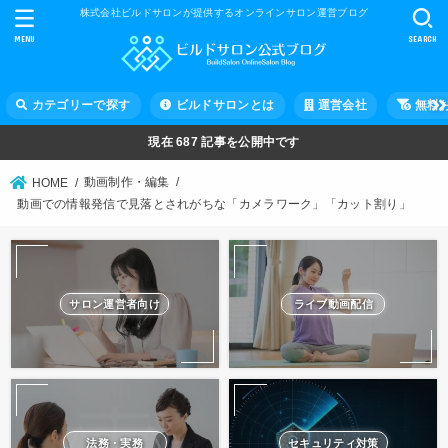
株式会社ビルドサロンが提供するオンラインサロン運営ブログ
MENU
SEARCH
カテゴリーで探す
ビルドサロンとは
運営会社
無料
現在
687
記事を公開中です
動画制作・編集
HOME
動画での情報発信で見落とされがちな「カメラワーク」「カット割り」
サロン運営者向け
ライブ動画配信
法務・実務
セキュリティ対策