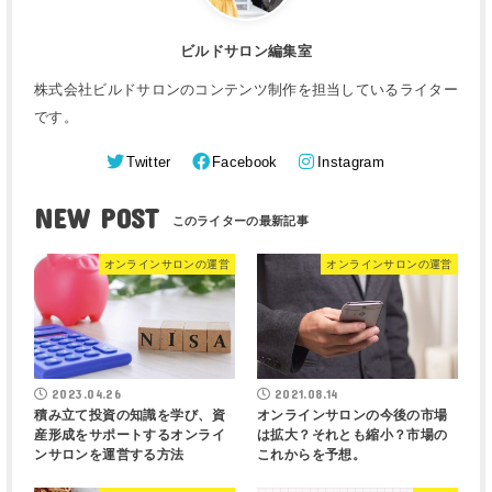
ビルドサロン編集室
株式会社ビルドサロンのコンテンツ制作を担当しているライター
です。
Twitter
Facebook
Instagram
NEW POST
オンラインサロンの運営
オンラインサロンの運営
2023.04.26
2021.08.14
積み立て投資の知識を学び、資
オンラインサロンの今後の市場
産形成をサポートするオンライ
は拡大？それとも縮小？市場の
ンサロンを運営する方法
これからを予想。