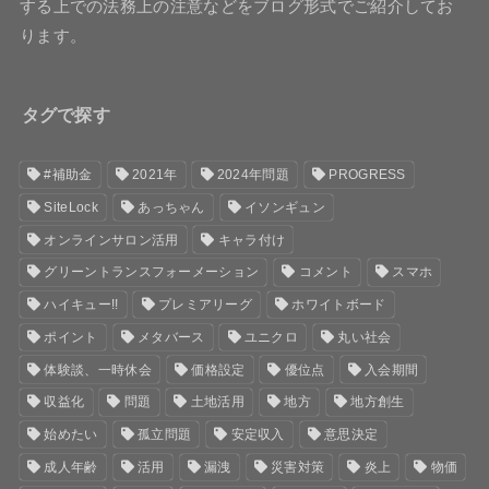
する上での法務上の注意などをブログ形式でご紹介してお
ります。
タグで探す
#補助金
2021年
2024年問題
PROGRESS
SiteLock
あっちゃん
イソンギュン
オンラインサロン活用
キャラ付け
グリーントランスフォーメーション
コメント
スマホ
ハイキュー!!
プレミアリーグ
ホワイトボード
ポイント
メタバース
ユニクロ
丸い社会
体験談、一時休会
価格設定
優位点
入会期間
収益化
問題
土地活用
地方
地方創生
始めたい
孤立問題
安定収入
意思決定
成人年齢
活用
漏洩
災害対策
炎上
物価