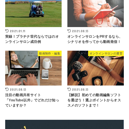
2021.01.11
2021.08.13
実録！プラチナ世代ならではのオ
オンラインサロンをPRするなら、
ンラインサロン成功例
シナリオを作ってから動画発信！
動画制作・編集
オンラインサロンの運営
2021.08.13
2021.08.13
注目の動画共有サイト
【解説】初めての動画編集ソフト
「YouTube以外」でどれだけ知っ
を選ぼう！選ぶポイントからオス
ていますか？
スメのソフトまで！