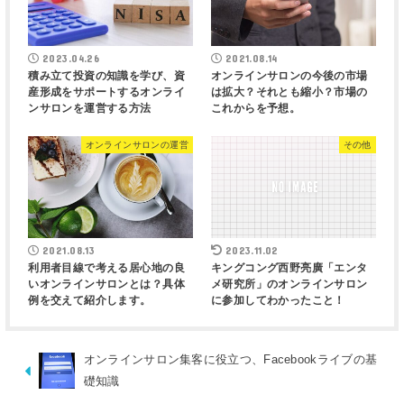
2023.04.26
2021.08.14
積み立て投資の知識を学び、資
オンラインサロンの今後の市場
産形成をサポートするオンライ
は拡大？それとも縮小？市場の
ンサロンを運営する方法
これからを予想。
オンラインサロンの運営
その他
2021.08.13
2023.11.02
利用者目線で考える居心地の良
キングコング西野亮廣「エンタ
いオンラインサロンとは？具体
メ研究所」のオンラインサロン
例を交えて紹介します。
に参加してわかったこと！
オンラインサロン集客に役立つ、Facebookライブの基
礎知識