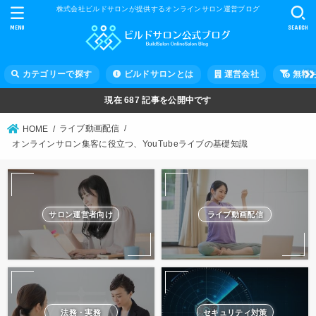
株式会社ビルドサロンが提供するオンラインサロン運営ブログ
MENU
SEARCH
カテゴリーで探す
ビルドサロンとは
運営会社
無料
現在
687
記事を公開中です
ライブ動画配信
HOME
オンラインサロン集客に役立つ、YouTubeライブの基礎知識
サロン運営者向け
ライブ動画配信
法務・実務
セキュリティ対策