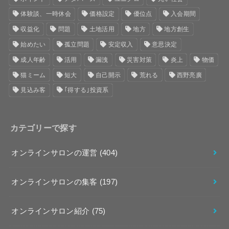
体験談、一時休会
価格設定
優位点
入会期間
収益化
問題
土地活用
地方
地方創生
始めたい
孤立問題
安定収入
意思決定
成人年齢
活用
漏洩
災害対策
炎上
物価
猫ミーム
短大
自己開示
荒れる
西野亮廣
見込み客
｢得する｣投資系
カテゴリーで探す
オンラインサロンの運営
(404)
オンラインサロンの集客
(197)
オンラインサロン紹介
(75)