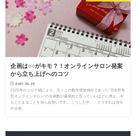
企画は○○がキモ？！オンラインサロン発案
から立ち上げへのコツ
2021.05.22
2020年のコロナ禍により、元々この数年増加傾向であった”完全所有
型オンラインサロン”の企画数が爆発的と言っていいほどに増え、今
もとどまることを知らぬ勢いです。 こうした中、「どうすれば自分
の企画...