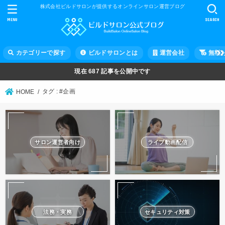
株式会社ビルドサロンが提供するオンラインサロン運営ブログ
MENU
SEARCH
カテゴリーで探す
ビルドサロンとは
運営会社
無料
現在
687
記事を公開中です
タグ : #企画
HOME
サロン運営者向け
ライブ動画配信
法務・実務
セキュリティ対策