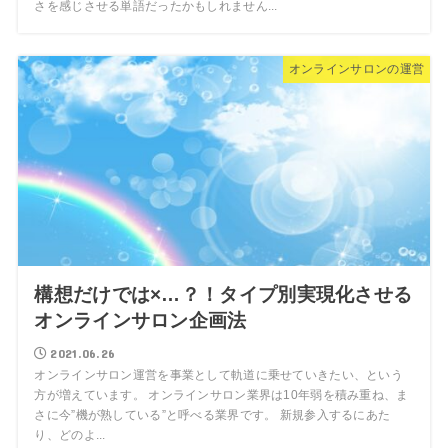
さを感じさせる単語だったかもしれません...
オンラインサロンの運営
構想だけでは×…？！タイプ別実現化させる
オンラインサロン企画法
2021.06.26
オンラインサロン運営を事業として軌道に乗せていきたい、という
方が増えています。 オンラインサロン業界は10年弱を積み重ね、ま
さに今”機が熟している”と呼べる業界です。 新規参入するにあた
り、どのよ...