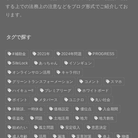
する上での法務上の注意などをブログ形式でご紹介してお
ります。
タグで探す
#補助金
2021年
2024年問題
PROGRESS
SiteLock
あっちゃん
イソンギュン
オンラインサロン活用
キャラ付け
グリーントランスフォーメーション
コメント
スマホ
ハイキュー!!
プレミアリーグ
ホワイトボード
ポイント
メタバース
ユニクロ
丸い社会
体験談、一時休会
価格設定
優位点
入会期間
収益化
問題
土地活用
地方
地方創生
始めたい
孤立問題
安定収入
意思決定
成人年齢
活用
漏洩
災害対策
炎上
物価