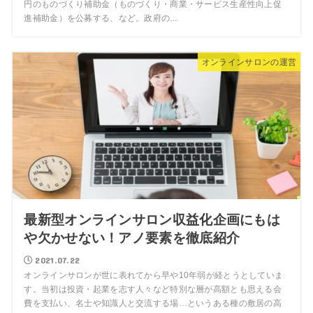
円のものづくり補助金（ものづくり・商業・サービス生産性向上促
進補助金）を公募する、など。政府の...
オンラインサロンの運営
最新型オンラインサロン収益化企画にもは
や欠かせない！アノ要素を徹底紹介
2021.07.22
オンラインサロンが世に表れてから早や10年弱が経とうとしていま
す。当初は投資・起業を志す人々など特別な層が高額とも思える会
費を支払い、名士や知識人と交流する場…というある種の敷居の高