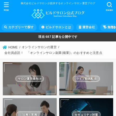
株式会社ビルドサロンが提供するオンラインサロン運営ブログ
MENU
SEARCH
カテゴリーで探す
ビルドサロンとは
運営会社
無料
現在
687
記事を公開中です
オンラインサロンの運営
HOME
会社員必読！ 「オンラインサロン副業(複業)」のおすすめと注意点
サロン運営者向け
ライブ動画配信
法務・実務
セキュリティ対策