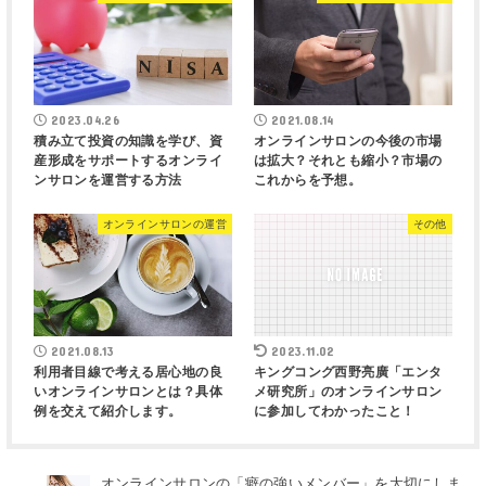
2023.04.26
2021.08.14
積み立て投資の知識を学び、資
オンラインサロンの今後の市場
産形成をサポートするオンライ
は拡大？それとも縮小？市場の
ンサロンを運営する方法
これからを予想。
オンラインサロンの運営
その他
2021.08.13
2023.11.02
利用者目線で考える居心地の良
キングコング西野亮廣「エンタ
いオンラインサロンとは？具体
メ研究所」のオンラインサロン
例を交えて紹介します。
に参加してわかったこと！
オンラインサロンの「癖の強いメンバー」を大切にしま