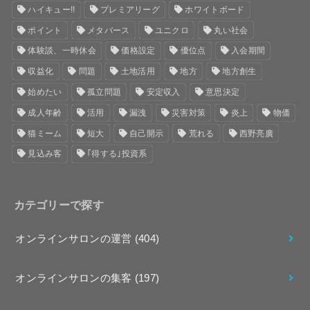
ハイキュー!!
プレミアリーグ
ホワイトボード
ポイント
メタバース
ユニクロ
丸い社会
体験談、一時休会
価格設定
優位点
入会期間
収益化
問題
土地活用
地方
地方創生
始めたい
孤立問題
安定収入
意思決定
成人年齢
活用
漏洩
災害対策
炎上
物価
猫ミーム
短大
自己開示
荒れる
西野亮廣
見込み客
｢得する｣投資系
カテゴリーで探す
オンラインサロンの運営
(404)
オンラインサロンの集客
(197)