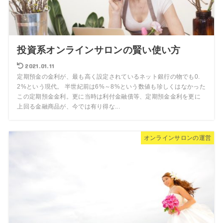
投資系オンラインサロンの賢い使い方
2021.01.11
定期預金の金利が、最も高く設定されているネット銀行の物でも0.
2%という現代。 半世紀前は6%～8%という数値も珍しくはなかった
この定期預金金利。更に当時は利付金融債等、定期預金金利を更に
上回る金融商品が、今では有り得な...
オンラインサロンの運営