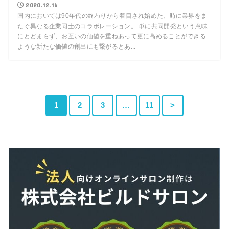
2020.12.16
国内においては90年代の終わりから着目され始めた、時に業界をま
たぐ異なる企業同士のコラボレーション。 単に共同開発という意味
にとどまらず、お互いの価値を重ねあって更に高めることができる
ような新たな価値の創出にも繋がるとあ...
1
2
3
…
11
>