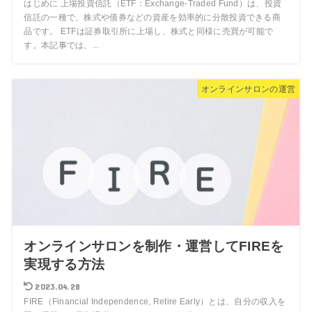
はじめに 上場投資信託（ETF：Exchange-Traded Fund）は、投資
信託の一種で、株式や債券などの資産を効率的に分散投資できる商
品です。 ETFは証券取引所に上場し、株式と同様に売買が可能で
す。本記事では、...
オンラインサロンの運営
オンラインサロンを制作・運営してFIREを
実現する方法
2023.04.28
FIRE（Financial Independence, Retire Early）とは、自分の収入を