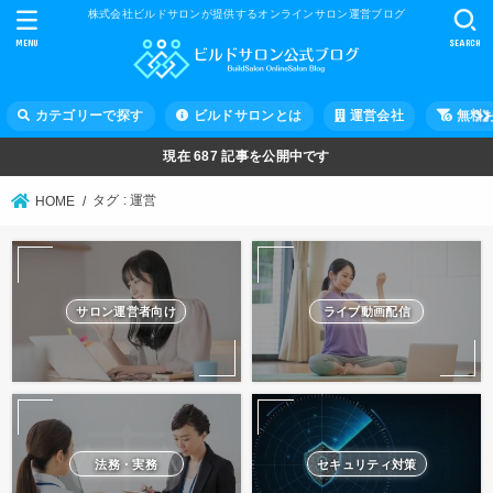
株式会社ビルドサロンが提供するオンラインサロン運営ブログ
MENU
SEARCH
カテゴリーで探す
ビルドサロンとは
運営会社
無料
現在
687
記事を公開中です
タグ : 運営
HOME
サロン運営者向け
ライブ動画配信
法務・実務
セキュリティ対策