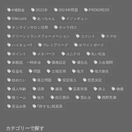
#補助金
2021年
2024年問題
PROGRESS
SiteLock
あっちゃん
イソンギュン
オンラインサロン活用
キャラ付け
グリーントランスフォーメーション
コメント
スマホ
ハイキュー!!
プレミアリーグ
ホワイトボード
ポイント
メタバース
ユニクロ
丸い社会
体験談、一時休会
価格設定
優位点
入会期間
収益化
問題
土地活用
地方
地方創生
始めたい
孤立問題
安定収入
意思決定
成人年齢
活用
漏洩
災害対策
炎上
物価
猫ミーム
短大
自己開示
荒れる
西野亮廣
見込み客
｢得する｣投資系
カテゴリーで探す