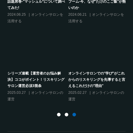
話題席巻-”マッシュル”について調べ
ブーム-今、なぜ”たけのこご飯”が熱
てみた!
いのか
の
2024.06.25
オンラインサロンを
2024.06.21
オンラインサロンを
活用する
活用する
り方
シリーズ連載【運営者のお悩み解
オンラインサロンでの”学び”がこれ
決】ココがポイント！リスキリング
からのリスキリングを先導すると言
サロン運営必須3箇条
えるこれだけの”理由”
2025.03.27
オンラインサロンの
2025.02.27
オンラインサロンの
運営
運営