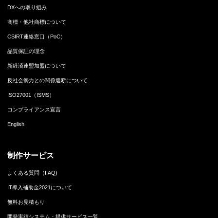
DXへの取り組み
商標・他社商標について
CSIRT連絡窓口（PoC）
品質保証の理念
新経済連盟加盟について
反社会勢力との関係遮断について
ISO27001（ISMS）
コンプライアンス宣言
English
制作サービス
よくある質問（FAQ)
IT導入補助金2021について
無料お見積もり
開発実績システム・提供サービス一覧