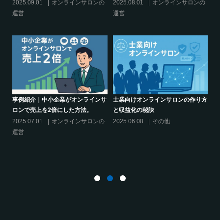
て
の
2025.09.01
オンラインサロンの
2025.08.01
オンラインサロンの
20
運営
運営
活
ツー
事例紹介｜中小企業がオンラインサ
士業向けオンラインサロンの作り方
ロンで売上を2倍にした方法。
と収益化の秘訣
シ
決
の
2025.07.01
オンラインサロンの
2025.06.08
その他
サ
運営
20
運