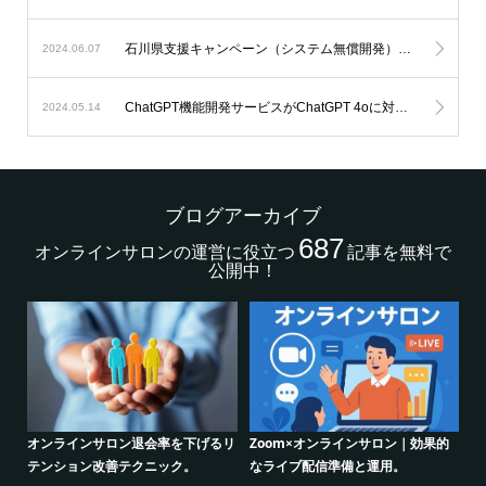
石川県支援キャンペーン（システム無償開発）延長のお知らせ。
2024.06.07
ChatGPT機能開発サービスがChatGPT 4oに対応します。
2024.05.14
ブログアーカイブ
687
オンラインサロンの運営に役立つ
記事を無料で
公開中！
設定
オンラインサロン退会率を下げるリ
Zoom×オンラインサロン｜効果的
ク
テンション改善テクニック。
なライブ配信準備と運用。
話