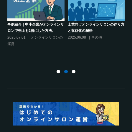
り方
シリーズ連載【運営者のお悩み解
オンラインサロンでの”学び”がこれ
決】ココがポイント！リスキリング
からのリスキリングを先導すると言
サロン運営必須3箇条
えるこれだけの”理由”
2025.03.27
オンラインサロンの
2025.02.27
オンラインサロンの
運営
運営