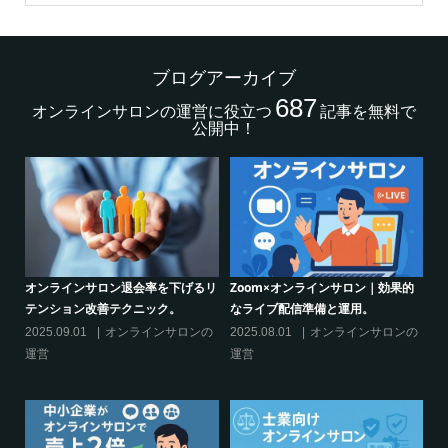
ブログアーカイブ
687
オンラインサロンの運営に役立つ
記事を無料で
公開中！
的
クリエイター系オンラインサロンの
グルメ系オンラインサロンで密かな
話題席巻-”マッシュル”について調べ
ブーム-今、なぜ”たけのこご飯”が熱
てみた!
いのか
の
2024.06.25
オンラインサロンを
2024.06.21
オンラインサロンを
活用する
活用する