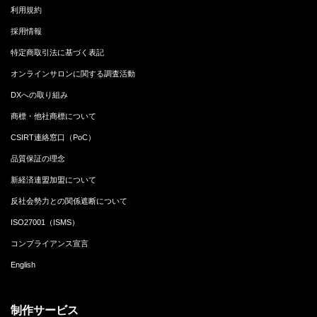
利用規約
採用情報
特定商取引法に基づく表記
オンラインサロンに関する調査活動
DXへの取り組み
商標・他社商標について
CSIRT連絡窓口（PoC）
品質保証の理念
新経済連盟加盟について
反社会勢力との関係遮断について
ISO27001（ISMS）
コンプライアンス宣言
English
制作サービス