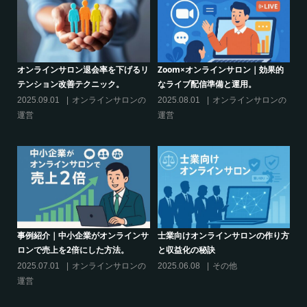
｜効果的
シリーズ連載【運営者のお悩み解
オンラインサロンでの”学び”がこ
決】ココがポイント！リスキリング
からのリスキリングを先導すると
サロン運営必須3箇条
えるこれだけの”理由”
サロンの
2025.03.27
オンラインサロンの
2025.02.27
オンラインサロン
運営
運営
の作り方
シリーズ連載【運営者のお悩み解
クリエイター系オンラインサロン
決】～現存のオンラインサロンをリ
話題席巻-”マッシュル”について調
スキリングに活用するには？
てみた!
2025.01.27
オンラインサロンの
2024.06.25
オンラインサロン