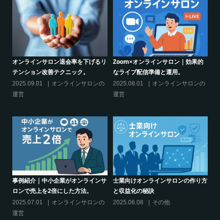
的
シリーズ連載【運営者のお悩み解
オンラインサロンでの”学び”がこれ
決】ココがポイント！リスキリング
からのリスキリングを先導すると言
サロン運営必須3箇条
えるこれだけの”理由”
の
2025.03.27
オンラインサロンの
2025.02.27
オンラインサロンの
運営
運営
り方
シリーズ連載【運営者のお悩み解
クリエイター系オンラインサロンの
決】～現存のオンラインサロンをリ
話題席巻-”マッシュル”について調べ
スキリングに活用するには？
てみた!