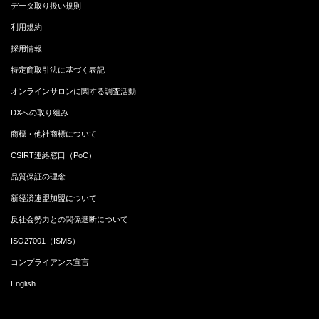
データ取り扱い規則
利用規約
採用情報
特定商取引法に基づく表記
オンラインサロンに関する調査活動
DXへの取り組み
商標・他社商標について
CSIRT連絡窓口（PoC）
品質保証の理念
新経済連盟加盟について
反社会勢力との関係遮断について
ISO27001（ISMS）
コンプライアンス宣言
English