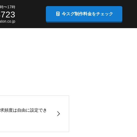
時〜17時
4723
今スグ制作料金をチェック
lon.co.jp
求頻度は自由に設定でき