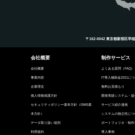
〒162-0042 東京都新宿区早稲田町12
会社概要
制作サービス
会社概要
よくある質問（FAQ)
事業内容
IT導入補助金2021に
企業理念
無料お見積もり
個人情報保護方針
開発実績システム・提
セキュリティポリシー基本方針（ISMS基
サービス紹介漫画
本方針）
システムの独立性につ
データ取り扱い規則
ポートフォリオ・制作
利用規約
導入事例