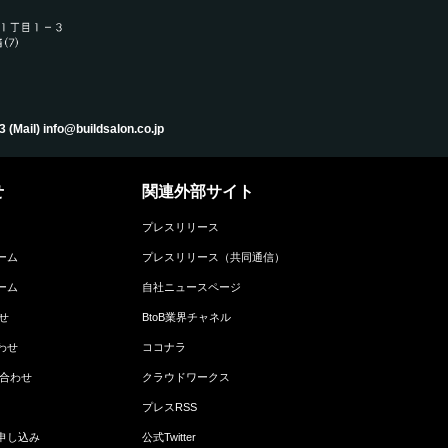
) info@buildsalon.co.jp
せ
関連外部サイト
プレスリリース
ーム
プレスリリース（共同通信）
ーム
自社ニュースページ
せ
BtoB業界チャネル
わせ
ココナラ
い合わせ
クラウドワークス
プレスRSS
申し込み
公式Twitter