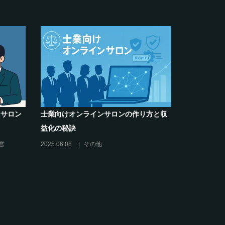
ンサロン
士業向けオンラインサロンの作り方と収
クリエイタ
益化の秘訣
席巻-”マッ
営
2025.06.08
その他
2024.06.25