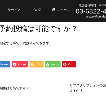
電話受付時間：平日9
03-6822-
サービス
ブログ
ニュース
system@buildsa
の予約投稿は可能ですか？
指定する事で予約投稿ができます。
Hatena
Pocket
RSS
feedly
Pin it
サブスクリプションの請
編集は可能ですか？
ますか？