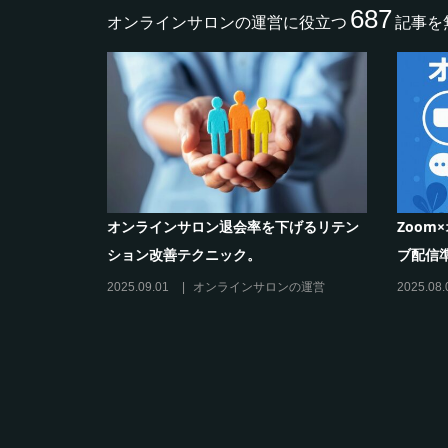
687
オンラインサロンの運営に役立つ
記事を
化ツール活
オンラインサロン退会率を下げるリテン
Zoo
ション改善テクニック。
ブ配信
の運営
2025.09.01
オンラインサロンの運営
2025.08.