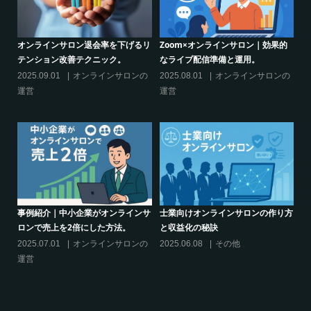
設定
オンラインサロン退会率を下げるリ
Zoom×オンラインサロン｜効果的
ク
テンション改善テクニック。
なライブ配信準備と運用。
話
て
の
2025.09.01
オンラインサロンの
2025.08.01
オンラインサロンの
20
運営
運営
活
ツー
事例紹介｜中小企業がオンラインサ
士業向けオンラインサロンの作り方
ロンで売上を2倍にした方法。
と収益化の秘訣
シ
決
の
2025.07.01
オンラインサロンの
2025.06.08
その他
サ
運営
20
運