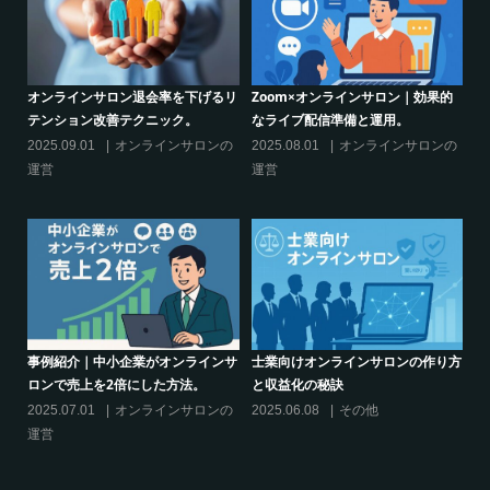
的
シリーズ連載【運営者のお悩み解
オンラインサロンでの”学び”がこれ
決】ココがポイント！リスキリング
からのリスキリングを先導すると言
サロン運営必須3箇条
えるこれだけの”理由”
の
2025.03.27
オンラインサロンの
2025.02.27
オンラインサロンの
運営
運営
り方
シリーズ連載【運営者のお悩み解
クリエイター系オンラインサロンの
決】～現存のオンラインサロンをリ
話題席巻-”マッシュル”について調べ
スキリングに活用するには？
てみた!
2025.01.27
オンラインサロンの
2024.06.25
オンラインサロンを
運営
活用する