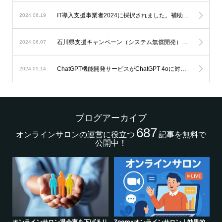
IT導入支援事業者2024に採択されました。補助金を利用したオンラインサロン開発が可能になります。
2024.06.19
石川県支援キャンペーン（システム無償開発）延長のお知らせ。
2024.06.07
ChatGPT機能開発サービスがChatGPT 4oに対応します。
2024.05.14
ブログアーカイブ
687
オンラインサロンの運営に役立つ
記事を無料で
公開中！
的
シリーズ連載【運営者のお悩み解
オンラインサロンでの”学び”がこれ