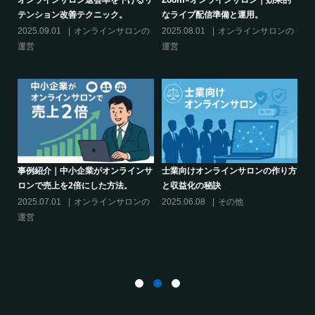
決】ココがポイント！リスキリング
からのリスキリングを先導すると言
サロン運営必須3箇条
えるこれだけの”理由”
の
2025.03.27
オンラインサロンの
2025.02.27
オンラインサロンの
運営
運営
り方
シリーズ連載【運営者のお悩み解
クリエイター系オンラインサロンの
決】～現存のオンラインサロンをリ
話題席巻-”マッシュル”について調べ
スキリングに活用するには？
てみた!
2025.01.27
オンラインサロンの
2024.06.25
オンラインサロンを
運営
活用する