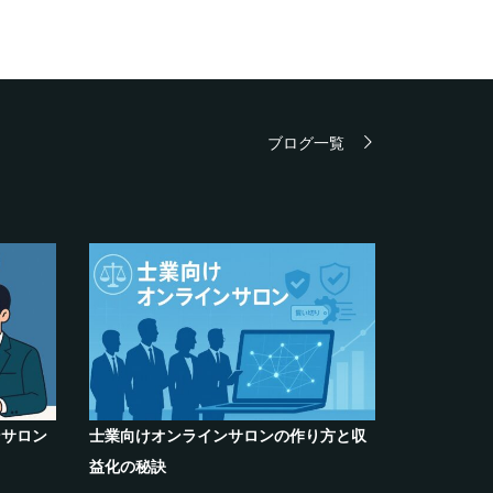
ブログ一覧
これから
シリーズ連載【運営者のお悩み解決】～
クリエイ
えるこれ
現存のオンラインサロンをリスキリング
席巻-”マ