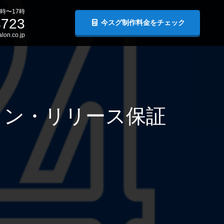
時〜17時
4723
今スグ制作料金をチェック
lon.co.jp
ロン・リリース保証
。