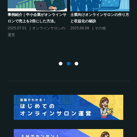
り方
シリーズ連載【運営者のお悩み解
オンラインサロンでの”学び”がこれ
決】ココがポイント！リスキリング
からのリスキリングを先導すると言
サロン運営必須3箇条
えるこれだけの”理由”
2025.03.27
オンラインサロンの
2025.02.27
オンラインサロンの
運営
運営