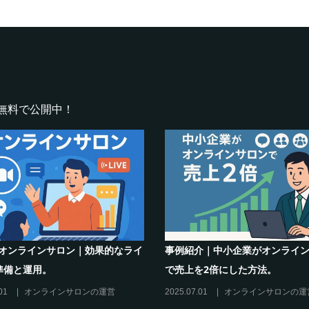
無料で公開中！
インサロンでの”学び”がこれから
シリーズ連載【運営者のお悩み
キリングを先導すると言えるこれ
現存のオンラインサロンをリス
理由”
に活用するには？