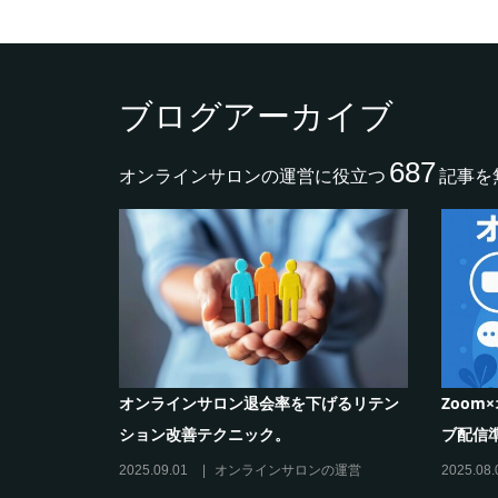
ブログアーカイブ
687
オンラインサロンの運営に役立つ
記事を
作り方と収
シリーズ連載【運営者のお悩み解決】コ
オンラ
コがポイント！リスキリングサロン運営
のリス
必須3箇条
だけの”