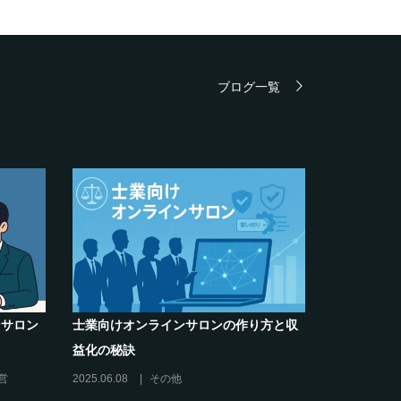
ブログ一覧
解決】～
クリエイター系オンラインサロンの話題
キリング
席巻-”マッシュル”について調べてみた!
2024.06.25
オンラインサロンを活用する