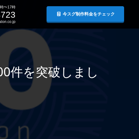
時〜17時
4723
今スグ制作料金をチェック
lon.co.jp
00件を突破しまし