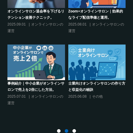
的
シリーズ連載【運営者のお悩み解
オンラインサロンでの”学び”がこれ
決】ココがポイント！リスキリング
からのリスキリングを先導すると言
サロン運営必須3箇条
えるこれだけの”理由”
の
2025.03.27
オンラインサロンの
2025.02.27
オンラインサロンの
運営
運営
り方
シリーズ連載【運営者のお悩み解
クリエイター系オンラインサロンの
決】～現存のオンラインサロンをリ
話題席巻-”マッシュル”について調べ
スキリングに活用するには？
てみた!
2025.01.27
オンラインサロンの
2024.06.25
オンラインサロンを
運営
活用する