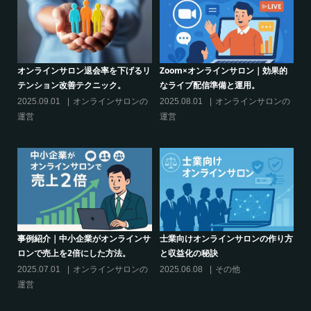
的
シリーズ連載【運営者のお悩み解
オンラインサロンでの”学び”がこれ
決】ココがポイント！リスキリング
からのリスキリングを先導すると言
サロン運営必須3箇条
えるこれだけの”理由”
の
2025.03.27
オンラインサロンの
2025.02.27
オンラインサロンの
運営
運営
り方
シリーズ連載【運営者のお悩み解
クリエイター系オンラインサロンの
決】～現存のオンラインサロンをリ
話題席巻-”マッシュル”について調べ
スキリングに活用するには？
てみた!
2025.01.27
オンラインサロンの
2024.06.25
オンラインサロンを