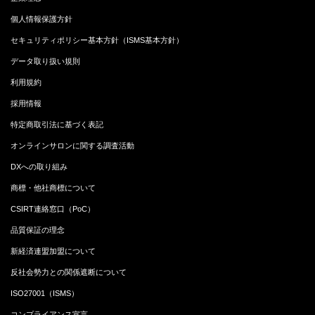
個人情報保護方針
セキュリティポリシー基本方針（ISMS基本方針）
データ取り扱い規則
利用規約
採用情報
特定商取引法に基づく表記
オンラインサロンに関する調査活動
DXへの取り組み
商標・他社商標について
CSIRT連絡窓口（PoC）
品質保証の理念
新経済連盟加盟について
反社会勢力との関係遮断について
ISO27001（ISMS）
コンプライアンス宣言