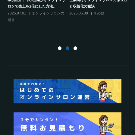
と収益化の秘訣
シリーズ連載【運営者のお悩み解
決】ココがポイント！リスキリング
ンの
2025.06.08
その他
サロン運営必須3箇条
2025.03.27
オンラインサロンの
運営