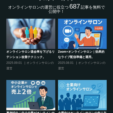
687
オンラインサロンの運営に役立つ
記事を無料で
公開中！
げるリ
Zoom×オンラインサロン｜効果的
クリエイター系オンラインサロンの
なライブ配信準備と運用。
話題席巻-”マッシュル”について調べ
てみた!
ンの
2025.08.01
オンラインサロンの
2024.06.25
オンラインサロンを
運営
活用する
インサ
士業向けオンラインサロンの作り方