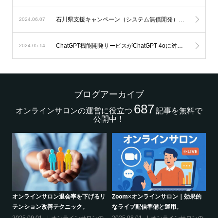
石川県支援キャンペーン（システム無償開発）延長のお知らせ。
2024.06.07
ChatGPT機能開発サービスがChatGPT 4oに対応します。
2024.05.14
ブログアーカイブ
687
オンラインサロンの運営に役立つ
記事を無料で
公開中！
的
シリーズ連載【運営者のお悩み解
オンラインサロンでの”学び”がこれ
決】ココがポイント！リスキリング
からのリスキリングを先導すると言
サロン運営必須3箇条
えるこれだけの”理由”
の