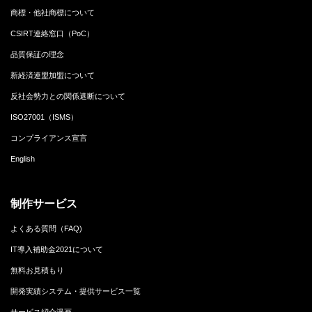
商標・他社商標について
CSIRT連絡窓口（PoC）
品質保証の理念
新経済連盟加盟について
反社会勢力との関係遮断について
ISO27001（ISMS）
コンプライアンス宣言
English
制作サービス
よくある質問（FAQ)
IT導入補助金2021について
無料お見積もり
開発実績システム・提供サービス一覧
サービス紹介漫画