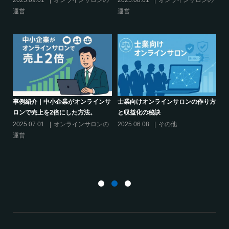
2025.03.27
オンラインサロンの
2025.02.27
オンラインサロンの
運営
運営
り方
シリーズ連載【運営者のお悩み解
クリエイター系オンラインサロンの
決】～現存のオンラインサロンをリ
話題席巻-”マッシュル”について調べ
スキリングに活用するには？
てみた!
2025.01.27
オンラインサロンの
2024.06.25
オンラインサロンを
運営
活用する