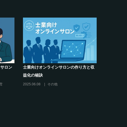
けオンラインサロンの作り方と収
クリエイター系オンラインサロ
秘訣
席巻-”マッシュル”について調べ
08
その他
2024.06.25
オンラインサロンを活