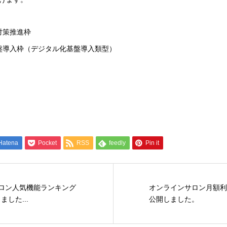
ィ対策推進枠
化基盤導入枠（デジタル化基盤導入類型）
Hatena
Pocket
RSS
feedly
Pin it
サロン人気機能ランキング
オンラインサロン月額利
ました...
公開しました。