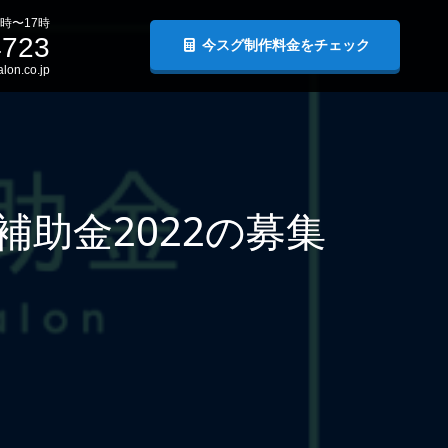
時〜17時
4723
今スグ制作料金をチェック
lon.co.jp
補助金2022の募集