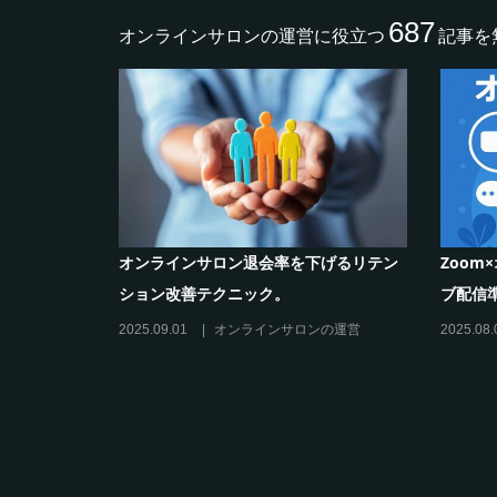
687
オンラインサロンの運営に役立つ
記事を
ンラインサロン退会率を下げるリテン
Zoom×オンラインサロン｜
ョン改善テクニック。
ブ配信準備と運用。
5.09.01
オンラインサロンの運営
2025.08.01
オンラインサロ