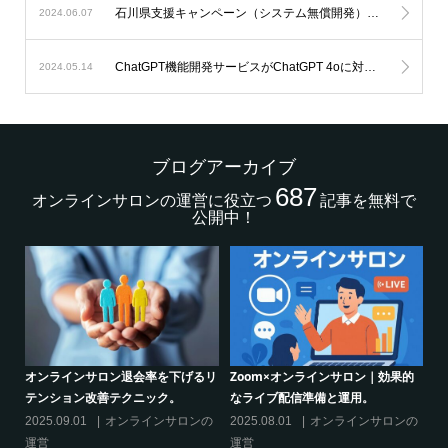
石川県支援キャンペーン（システム無償開発）延長のお知らせ。
2024.06.07
ChatGPT機能開発サービスがChatGPT 4oに対応します。
2024.05.14
ブログアーカイブ
687
オンラインサロンの運営に役立つ
記事を無料で
公開中！
的
クリエイター系オンラインサロンの
グルメ系オンラインサロンで密かな
話題席巻-”マッシュル”について調べ
ブーム-今、なぜ”たけのこご飯”が熱
てみた!
いのか
の
2024.06.25
オンラインサロンを
2024.06.21
オンラインサロンを