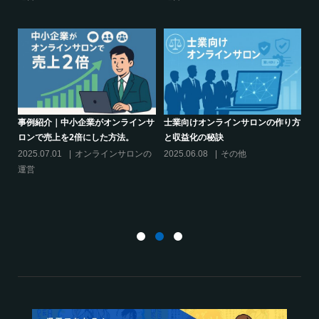
活用する
活用する
り方
シリーズ連載【運営者のお悩み解
オンラインサロンでの”学び”がこれ
決】ココがポイント！リスキリング
からのリスキリングを先導すると言
サロン運営必須3箇条
えるこれだけの”理由”
2025.03.27
オンラインサロンの
2025.02.27
オンラインサロンの
運営
運営