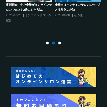
の作り方
シリーズ連載【運営者のお悩み解
クリエイター系オンラインサロン
決】～現存のオンラインサロンをリ
話題席巻-”マッシュル”について調
スキリングに活用するには？
てみた!
2025.01.27
オンラインサロンの
2024.06.25
オンラインサロン
運営
活用する