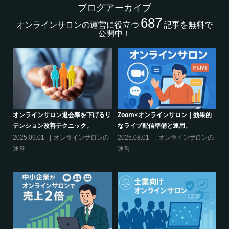
ブログアーカイブ
687
オンラインサロンの運営に役立つ
記事を無料で
公開中！
｜効果的
シリーズ連載【運営者のお悩み解
オンラインサロンでの”学び”がこ
決】ココがポイント！リスキリング
からのリスキリングを先導すると
サロン運営必須3箇条
えるこれだけの”理由”
サロンの
2025.03.27
オンラインサロンの
2025.02.27
オンラインサロン
運営
運営