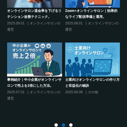
的
シリーズ連載【運営者のお悩み解
オンラインサロンでの”学び”がこれ
決】ココがポイント！リスキリング
からのリスキリングを先導すると言
サロン運営必須3箇条
えるこれだけの”理由”
の
2025.03.27
オンラインサロンの
2025.02.27
オンラインサロンの
運営
運営
り方
シリーズ連載【運営者のお悩み解
クリエイター系オンラインサロンの
決】～現存のオンラインサロンをリ
話題席巻-”マッシュル”について調べ
スキリングに活用するには？
てみた!
2025.01.27
オンラインサロンの
2024.06.25
オンラインサロンを
運営
活用する