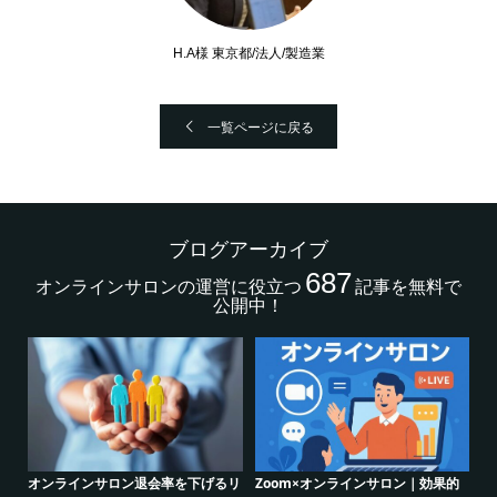
H.A様 東京都/法人/製造業
一覧ページに戻る
ブログアーカイブ
687
オンラインサロンの運営に役立つ
記事を無料で
公開中！
｜効果的
シリーズ連載【運営者のお悩み解
オンラインサロンでの”学び”がこ