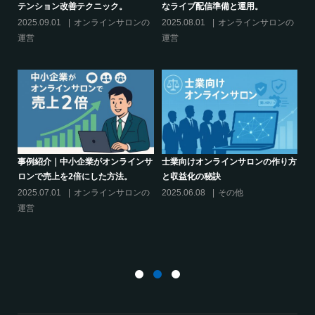
決】ココがポイント！リスキリング
からのリスキリングを先導すると
サロン運営必須3箇条
えるこれだけの”理由”
サロンの
2025.03.27
オンラインサロンの
2025.02.27
オンラインサロン
運営
運営
の作り方
シリーズ連載【運営者のお悩み解
クリエイター系オンラインサロン
決】～現存のオンラインサロンをリ
話題席巻-”マッシュル”について調
スキリングに活用するには？
てみた!
2025.01.27
オンラインサロンの
2024.06.25
オンラインサロン
運営
活用する