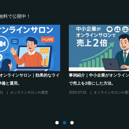
無料で公開中！
系オンラインサロンで密かなブー
シリーズ連載【運営者のお悩み
なぜ”たけのこご飯”が熱いのか
コがポイント！リスキリングサ
必須3箇条
21
オンラインサロンを活用する
2025.03.27
オンラインサロンの運