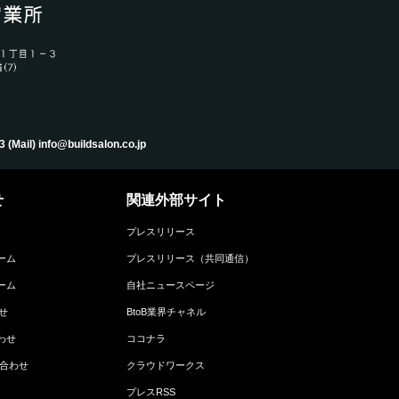
) info@buildsalon.co.jp
せ
関連外部サイト
プレスリリース
ーム
プレスリリース（共同通信）
ーム
自社ニュースページ
せ
BtoB業界チャネル
わせ
ココナラ
い合わせ
クラウドワークス
プレスRSS