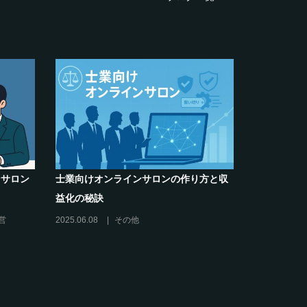
解決】コ
オンラインサロンでの”学び”がこれから
ロン運営
のリスキリングを先導すると言えるこれ
だけの”理由”
営
2025.02.27
オンラインサロンの運営