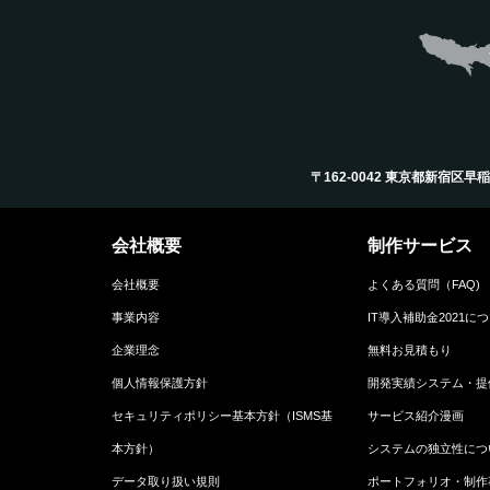
〒162-0042 東京都新宿区早稲田町12
会社概要
制作サービス
会社概要
よくある質問（FAQ)
事業内容
IT導入補助金2021に
企業理念
無料お見積もり
個人情報保護方針
開発実績システム・提
セキュリティポリシー基本方針（ISMS基
サービス紹介漫画
本方針）
システムの独立性につ
データ取り扱い規則
ポートフォリオ・制作