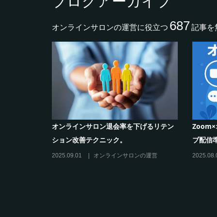
ブログアーカイブ
687
オンラインサロンの運営に役立つ
記事を
作り方と収
クリエイター系オンラインサロンの話題
グルメ
席巻-”マッシュル”について調べてみた!
ム-今、
2024.06.25
オンラインサロンを活用する
2024.06.