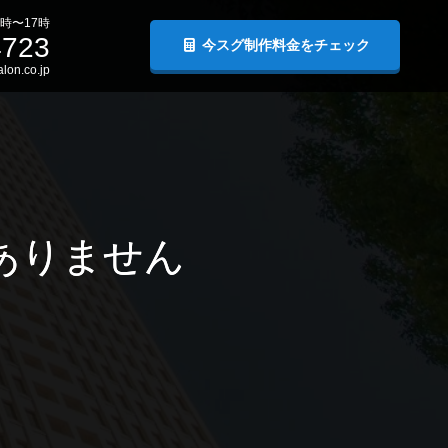
時〜17時
4723
今スグ制作料金をチェック
lon.co.jp
ありません