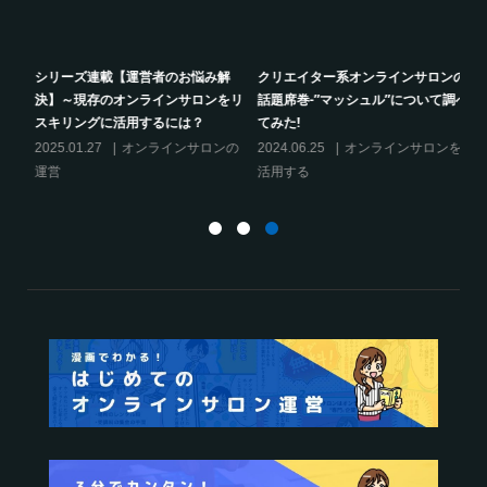
り方
シリーズ連載【運営者のお悩み解
クリエイター系オンラインサロンの
決】～現存のオンラインサロンをリ
話題席巻-”マッシュル”について調べ
スキリングに活用するには？
てみた!
2025.01.27
オンラインサロンの
2024.06.25
オンラインサロンを
運営
活用する