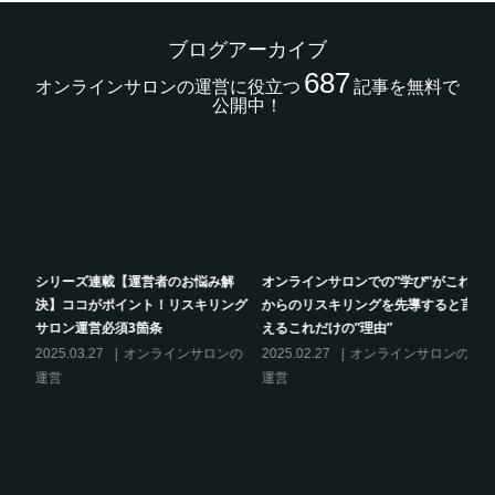
ブログアーカイブ
687
オンラインサロンの運営に役立つ
記事を無料で
公開中！
的
シリーズ連載【運営者のお悩み解
オンラインサロンでの”学び”がこれ
決】ココがポイント！リスキリング
からのリスキリングを先導すると言
サロン運営必須3箇条
えるこれだけの”理由”
の
2025.03.27
オンラインサロンの
2025.02.27
オンラインサロンの
運営
運営