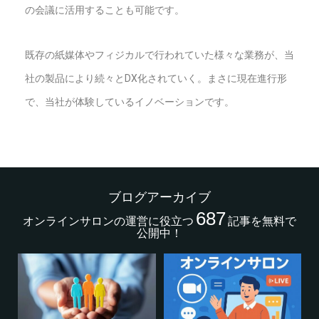
の会議に活用することも可能です。
既存の紙媒体やフィジカルで行われていた様々な業務が、当
社の製品により続々とDX化されていく。まさに現在進行形
で、当社が体験しているイノベーションです。
ブログアーカイブ
687
オンラインサロンの運営に役立つ
記事を無料で
公開中！