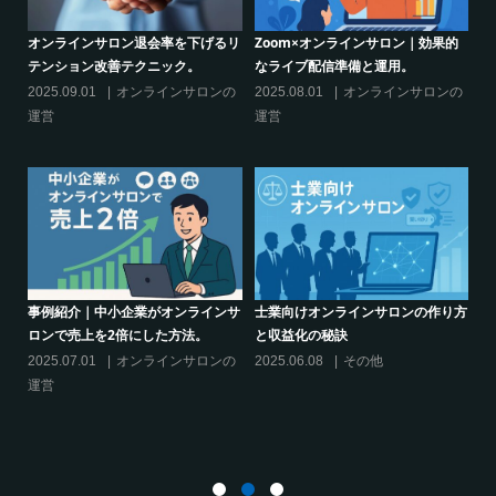
的
シリーズ連載【運営者のお悩み解
オンラインサロンでの”学び”がこれ
決】ココがポイント！リスキリング
からのリスキリングを先導すると言
サロン運営必須3箇条
えるこれだけの”理由”
の
2025.03.27
オンラインサロンの
2025.02.27
オンラインサロンの
運営
運営
り方
シリーズ連載【運営者のお悩み解
クリエイター系オンラインサロンの
決】～現存のオンラインサロンをリ
話題席巻-”マッシュル”について調べ
スキリングに活用するには？
てみた!
2025.01.27
オンラインサロンの
2024.06.25
オンラインサロンを
運営
活用する