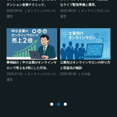
ブ配信準備と運用。
決】ココがポイント！リスキリング
からのリスキ
サロン運営必須3箇条
えるこれだけの
8.01
オンラインサロンの
2025.03.27
オンラインサロンの
2025.02.27
運営
運営
けオンラインサロンの作り方
化の秘訣
シリーズ連載【運営者のお悩み解
クリエイター
決】～現存のオンラインサロンをリ
話題席巻-”マ
6.08
その他
スキリングに活用するには？
てみた!
2025.01.27
オンラインサロンの
2024.06.25
運営
活用する