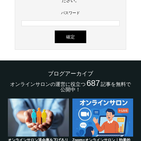
ださい。
パスワード
ブログアーカイブ
687
オンラインサロンの運営に役立つ
記事を無料で
公開中！
m×オンラインサロン｜効果的
シリーズ連載【運営者のお悩み解
オンラインサロ