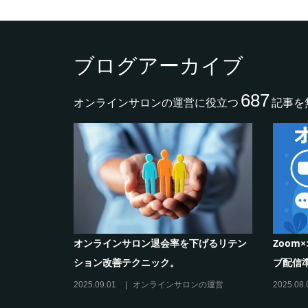
ブログアーカイブ
687
オンラインサロンの運営に役立つ
記事を
化ツール活
オンラインサロン退会率を下げるリテン
Zoo
ション改善テクニック。
ブ配信
の運営
2025.09.01
オンラインサロンの運営
2025.08.