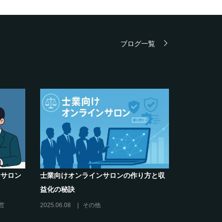
ブログ一覧
ンサロン
士業向けオンラインサロンの作り方と収
シリーズ連
益化の秘訣
コがポイン
必須3箇条
営
2025.06.08
その他
2025.03.27