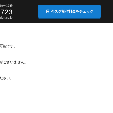
時〜17時
4723
今スグ制作料金をチェック
lon.co.jp
可能です。
がございません。
ださい。