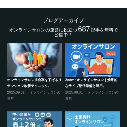
ブログアーカイブ
687
オンラインサロンの運営に役立つ
記事を無料で
公開中！
的
クリエイター系オンラインサロンの
グルメ系オンラインサロンで密かな
話題席巻-”マッシュル”について調べ
ブーム-今、なぜ”たけのこご飯”が熱
てみた!
いのか
の
2024.06.25
オンラインサロンを
2024.06.21
オンラインサロンを
活用する
活用する