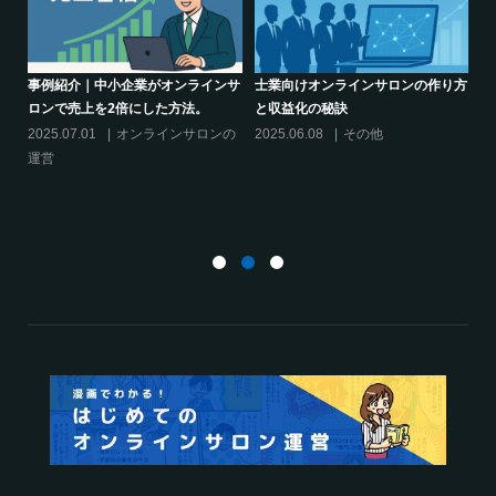
り方
シリーズ連載【運営者のお悩み解
オンラインサロンでの”学び”がこれ
決】ココがポイント！リスキリング
からのリスキリングを先導すると言
サロン運営必須3箇条
えるこれだけの”理由”
2025.03.27
オンラインサロンの
2025.02.27
オンラインサロンの
運営
運営