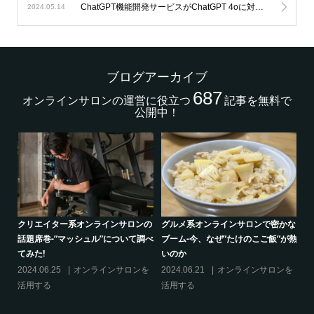
ChatGPT機能開発サービスがChatGPT 4oに対応します。
2024.05.14
ブログアーカイブ
687
オンラインサロンの運営に役立つ
記事を無料で
公開中！
的
クリエイター系オンラインサロンの
グルメ系オンラインサロンで密かな
話題席巻-”マッシュル”について調べ
ブーム-今、なぜ”たけのこご飯”が熱
てみた!
いのか
の
2024.06.25
オンラインサロンを
2024.06.21
オンラインサロンを
活用する
活用する