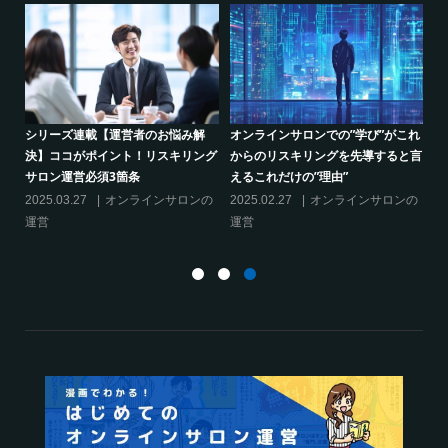
り方
シリーズ連載【運営者のお悩み解
オンラインサロンでの”学び”がこれ
決】ココがポイント！リスキリング
からのリスキリングを先導すると言
サロン運営必須3箇条
えるこれだけの”理由”
2025.03.27
オンラインサロンの
2025.02.27
オンラインサロンの
運営
運営