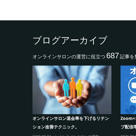
ブログアーカイブ
687
オンラインサロンの運営に役立つ
記事を
作り方と収
シリーズ連載【運営者のお悩み解決】コ
オンラ
コがポイント！リスキリングサロン運営
のリス
必須3箇条
だけの”