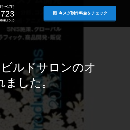
時〜17時
4723
今スグ制作料金をチェック
lon.co.jp
にビルドサロンのオ
れました。