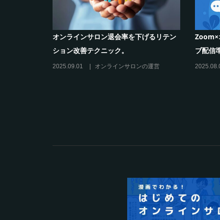
小企業がオンラインサロン
士業向けオンラインサロンの作り方と
にした方法。
益化の秘訣
オンラインサロンの運営
2025.06.08
その他