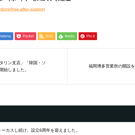
ctions/free-after-support
Hatena
Pocket
RSS
feedly
Pin it
タリン支店」「韓国・ソ
福岡博多営業所の開設を
開始しました。
ォーカスし続け、設立6周年を迎えました。