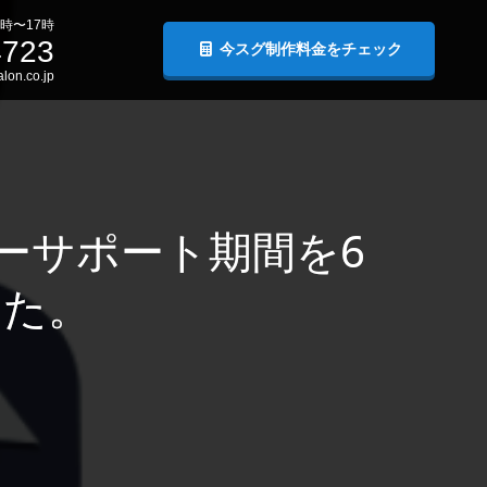
時〜17時
4723
今スグ制作料金をチェック
lon.co.jp
ーサポート期間を6
した。