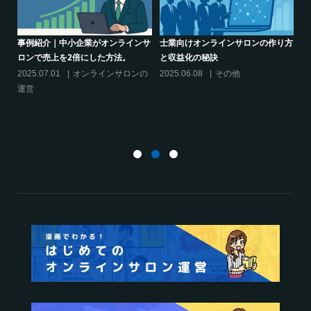
り方
シリーズ連載【運営者のお悩み解
クリエイター系オンラインサロンの
決】～現存のオンラインサロンをリ
話題席巻-”マッシュル”について調べ
スキリングに活用するには？
てみた!
2025.01.27
オンラインサロンの
2024.06.25
オンラインサロンを
運営
活用する