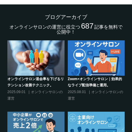
ブログアーカイブ
687
オンラインサロンの運営に役立つ
記事を無料で
公開中！
的
シリーズ連載【運営者のお悩み解
オンラインサロンでの”学び”がこれ
決】ココがポイント！リスキリング
からのリスキリングを先導すると言
サロン運営必須3箇条
えるこれだけの”理由”
の
2025.03.27
オンラインサロンの
2025.02.27
オンラインサロンの
運営
運営