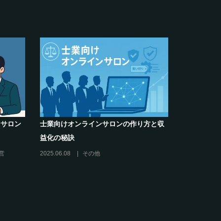
士業向けオンラインサロンの作り方と収
クリエイター系オ
益化の秘訣
席巻-”マッシュル
2025.06.08
その他
2024.06.25
オン