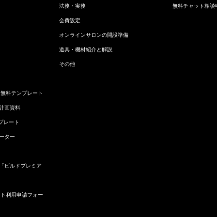
法務・実務
無料チャット相談
会費設定
オンラインサロンの開設準備
道具・機材紹介と解説
その他
 無料テンプレート
計画資料
プレート
ーター
「ビルドプレミア
イト利用申請フォー