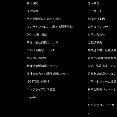
利用規約
導入事例
採用情報
デモサイト
特定商取引法に基づく表記
制作料金案内
オンラインサロンに関する調査活動
資料ダウンロード
DXへの取り組み
お問い合わせ
商標・他社商標について
ご相談事例
CSIRT連絡窓口（PoC）
事業計画書・仮稟議書
品質保証の理念
官公庁様向け運営事業
新経済連盟加盟について
SLA（品質保証）テン
反社会勢力との関係遮断について
月額利益簡易シミュレ
ISO27001（ISMS）
プラットフォーム開発
コンプライアンス宣言
補助金開発パッケージ
English
ム」
ビルドサロン デモサ
ム