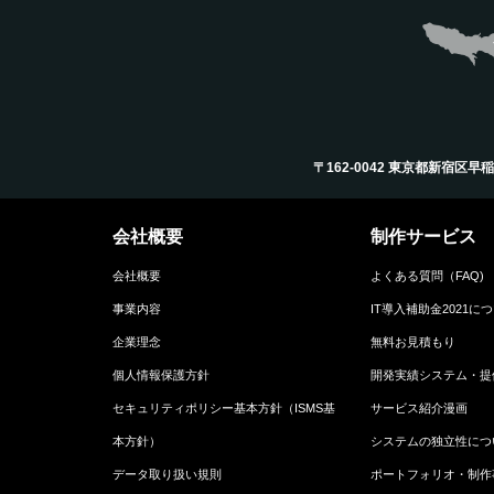
〒162-0042 東京都新宿区早稲田町12
会社概要
制作サービス
会社概要
よくある質問（FAQ)
事業内容
IT導入補助金2021に
企業理念
無料お見積もり
個人情報保護方針
開発実績システム・提
セキュリティポリシー基本方針（ISMS基
サービス紹介漫画
本方針）
システムの独立性につ
データ取り扱い規則
ポートフォリオ・制作