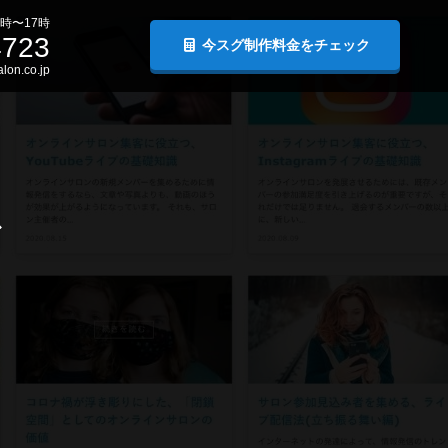
時〜17時
4723
今スグ制作料金をチェック
lon.co.jp
グ