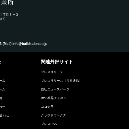
) info@buildsalon.co.jp
せ
関連外部サイト
プレスリリース
ーム
プレスリリース（共同通信）
ーム
自社ニュースページ
せ
BtoB業界チャネル
わせ
ココナラ
い合わせ
クラウドワークス
プレスRSS