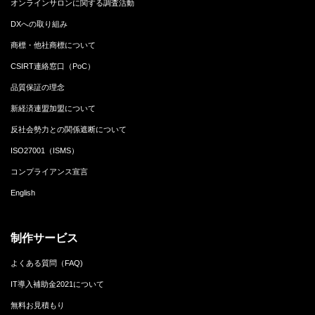
オンラインサロンに関する調査活動
DXへの取り組み
商標・他社商標について
CSIRT連絡窓口（PoC）
品質保証の理念
新経済連盟加盟について
反社会勢力との関係遮断について
ISO27001（ISMS）
コンプライアンス宣言
English
制作サービス
よくある質問（FAQ)
IT導入補助金2021について
無料お見積もり