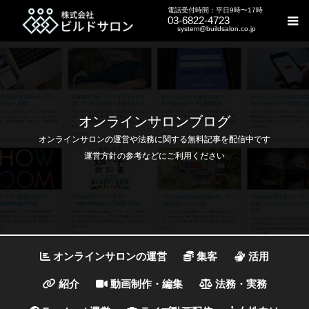
電話受付時間：平日9時〜17時
03-6822-4723
system@buildsalon.co.jp
オンラインサロンブログ
オンラインサロンの運営や法務に関する無料記事を配信中です
運営方針の参考などにご利用ください
オンラインサロンの運営
集客
活用
紹介
動画制作・編集
法務・実務