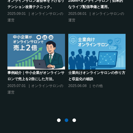
サロン退会率を下げるリ
Zoom×オンラインサロン｜効果的
クリエイター系オ
改善テクニック。
なライブ配信準備と運用。
話題席巻-”マッシ
てみた!
オンラインサロンの
2025.08.01
オンラインサロンの
2024.06.25
オン
運営
活用する
中小企業がオンラインサ
士業向けオンラインサロンの作り方
を2倍にした方法。
と収益化の秘訣
シリーズ連載【運
決】ココがポイン
オンラインサロンの
2025.06.08
その他
サロン運営必須3箇
2025.03.27
オン
運営