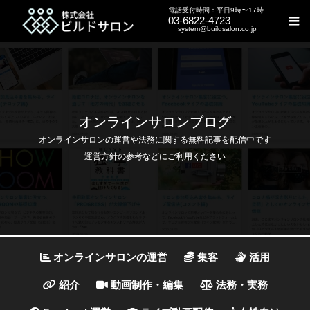
電話受付時間：平日9時〜17時
03-6822-4723
system@buildsalon.co.jp
オンラインサロンブログ
オンラインサロンの運営や法務に関する無料記事を配信中です
運営方針の参考などにご利用ください
オンラインサロンの運営
集客
活用
紹介
動画制作・編集
法務・実務