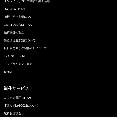
オンラインサロンに関する調査活動
DXへの取り組み
商標・他社商標について
CSIRT連絡窓口（PoC）
品質保証の理念
新経済連盟加盟について
反社会勢力との関係遮断について
ISO27001（ISMS）
コンプライアンス宣言
English
制作サービス
よくある質問（FAQ)
IT導入補助金2021について
無料お見積もり