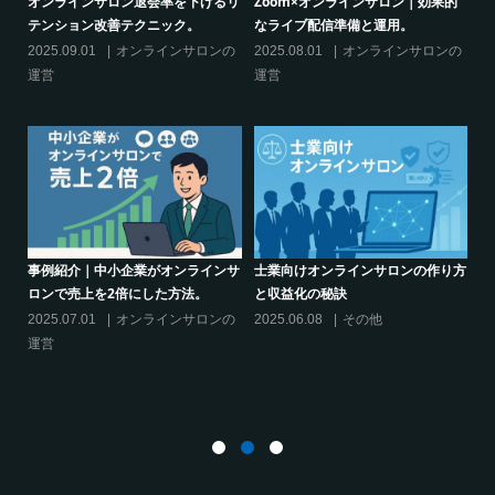
オンラインサロン退会率を下げるリ
Zoom×オンラインサロン｜効果的
シリ
テンション改善テクニック。
なライブ配信準備と運用。
決】
サロ
2025.09.01
オンラインサロンの
2025.08.01
オンラインサロンの
2025
運営
運営
運営
事例紹介｜中小企業がオンラインサ
士業向けオンラインサロンの作り方
ロンで売上を2倍にした方法。
と収益化の秘訣
シリ
決】
2025.07.01
オンラインサロンの
2025.06.08
その他
スキ
運営
2025
運営