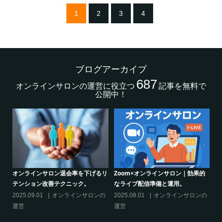
1
2
3
4
ブログアーカイブ
687
オンラインサロンの運営に役立つ
記事を無料で
公開中！
｜効果的
シリーズ連載【運営者のお悩み解
オンラインサロンでの”学び”がこ
決】ココがポイント！リスキリング
からのリスキリングを先導すると
サロン運営必須3箇条
えるこれだけの”理由”
サロンの
2025.03.27
オンラインサロンの
2025.02.27
オンラインサロン
運営
運営