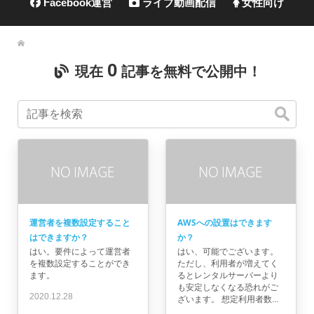
Facebook運営
ライブ動画配信
女性向け
0
現在
記事を無料で公開中！
運営者を複数設定すること
AWSへの設置はできます
はできますか？
か？
はい。要件によって運営者
はい、可能でございます。
を複数設定することができ
ただし、利用者が増えてく
ます。
るとレンタルサーバーより
も安定しなくなる恐れがご
2020.12.28
ざいます。 想定利用者数...