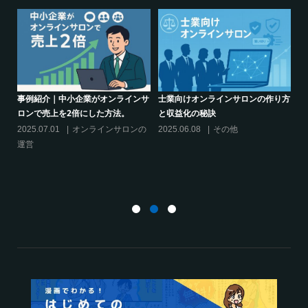
の作り方
シリーズ連載【運営者のお悩み解
クリエイター系オンラインサロン
決】～現存のオンラインサロンをリ
話題席巻-”マッシュル”について調
スキリングに活用するには？
てみた!
2025.01.27
オンラインサロンの
2024.06.25
オンラインサロン
運営
活用する