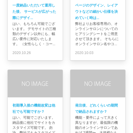
一度納品いただいて運用し
ページのデザイン、レイア
た後、 サービスが広がった
ウトなどの細かい仕様を決
際にデザイ...
めていく時は...
はい、もちろん可能でござ
弊社よりお客様専用の、オ
います。 デモサイトの三種
ンラインサロンについての
類のデザイン以外にも、幅
ヒアリングシートをご用意
広い要件に対応いたしま
させて頂きます。 そちらに
す。 （女性らしく・コー...
オンラインサロン名やコ...
2020.10.26
2020.10.03
初期導入後の機能改変は他
発注後、どれくらいの期間
社でも可能ですか？
で納品されますか？
はい、可能でございます。
機能・要件によって大きく
納品後に他社でサイトをカ
異なりますが、最低限の機
スタマイズ可能です。 勿
能のオンラインサロンであ
論、弊社でもカスタマイズ
れば 2週間〜、大規模なも