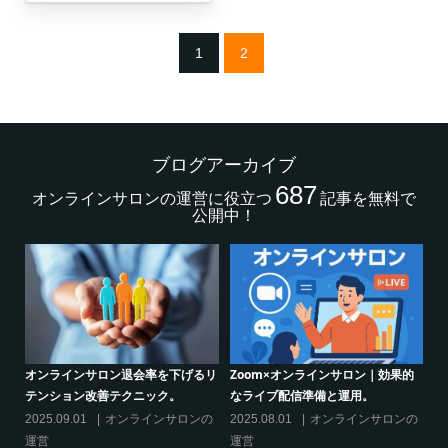
1
2
ブログアーカイブ
687
オンラインサロンの運営に役立つ
記事を無料で
公開中！
的
クリエイター系オンラインサロンの
グルメ系オンラインサロンで密かな
話題席巻-”マッシュル”について調べ
ブーム-今、なぜ”たけのこご飯”が熱
てみた!
いのか
の
2024.06.25
オンラインサロンを
2024.06.21
オンラインサロンを