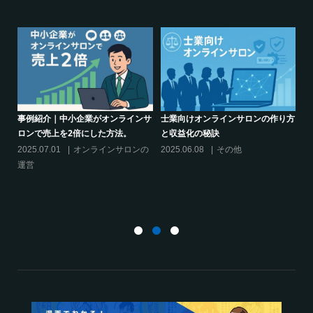
活用する
活用する
り方
シリーズ連載【運営者のお悩み解
オンラインサロンでの”学び”がこれ
決】ココがポイント！リスキリング
からのリスキリングを先導すると言
サロン運営必須3箇条
えるこれだけの”理由”
2025.03.27
オンラインサロンの
2025.02.27
オンラインサロンの
運営
運営