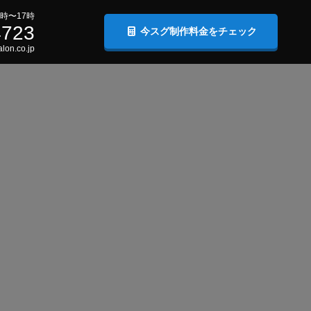
時〜17時
4723
今スグ制作料金をチェック
lon.co.jp