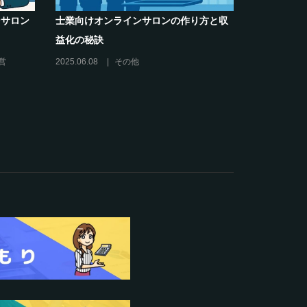
解決】～
クリエイター系オンラインサロンの話題
キリング
席巻-”マッシュル”について調べてみた!
2024.06.25
オンラインサロンを活用する
営