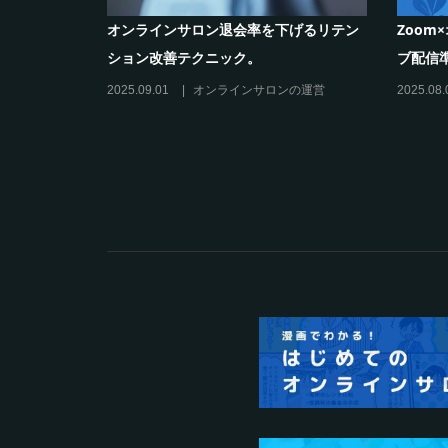
作り方と収
シリーズ連載【運営者のお悩み解決】コ
オンラ
コがポイント！リスキリングサロン運営
のリス
必須3箇条
だけの”
2025.03.27
オンラインサロンの運営
2025.02.